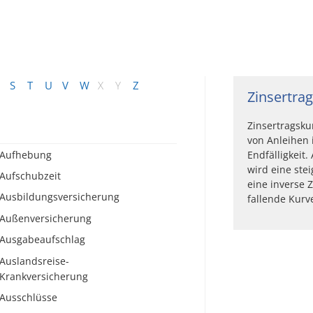
S
T
U
V
W
X
Y
Z
Zinsertra
Zinsertragsku
von Anleihen 
Aufhebung
Endfälligkeit.
wird eine ste
Aufschubzeit
eine inverse 
Ausbildungsversicherung
fallende Kurv
Außenversicherung
Ausgabeaufschlag
Auslandsreise-
Krankversicherung
Ausschlüsse