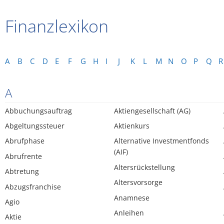
Finanzlexikon
A
B
C
D
E
F
G
H
I
J
K
L
M
N
O
P
Q
R
A
Abbuchungsauftrag
Aktiengesellschaft (AG)
Abgeltungssteuer
Aktienkurs
Abrufphase
Alternative Investmentfonds
(AIF)
Abrufrente
Altersrückstellung
Abtretung
Altersvorsorge
Abzugsfranchise
Anamnese
Agio
Anleihen
Aktie