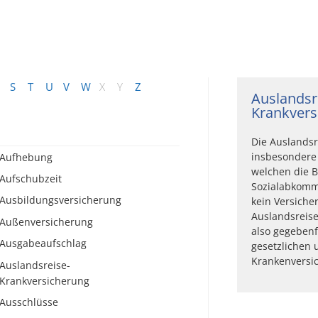
S
T
U
V
W
X
Y
Z
Auslandsr
Krankvers
Die Auslandsr
insbesondere 
Aufhebung
welchen die B
Aufschubzeit
Sozialabkomm
Ausbildungsversicherung
kein Versiche
Auslandsreise
Außenversicherung
also gegebenf
Ausgabeaufschlag
gesetzlichen 
Krankenversi
Auslandsreise-
Krankversicherung
Ausschlüsse