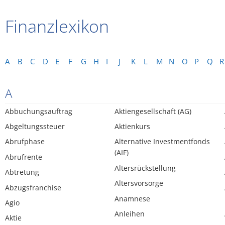
Finanzlexikon
A
B
C
D
E
F
G
H
I
J
K
L
M
N
O
P
Q
R
A
Abbuchungsauftrag
Aktiengesellschaft (AG)
Abgeltungssteuer
Aktienkurs
Abrufphase
Alternative Investmentfonds
(AIF)
Abrufrente
Altersrückstellung
Abtretung
Altersvorsorge
Abzugsfranchise
Anamnese
Agio
Anleihen
Aktie