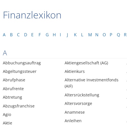
Finanzlexikon
A
B
C
D
E
F
G
H
I
J
K
L
M
N
O
P
Q
R
A
Abbuchungsauftrag
Aktiengesellschaft (AG)
Abgeltungssteuer
Aktienkurs
Abrufphase
Alternative Investmentfonds
(AIF)
Abrufrente
Altersrückstellung
Abtretung
Altersvorsorge
Abzugsfranchise
Anamnese
Agio
Anleihen
Aktie