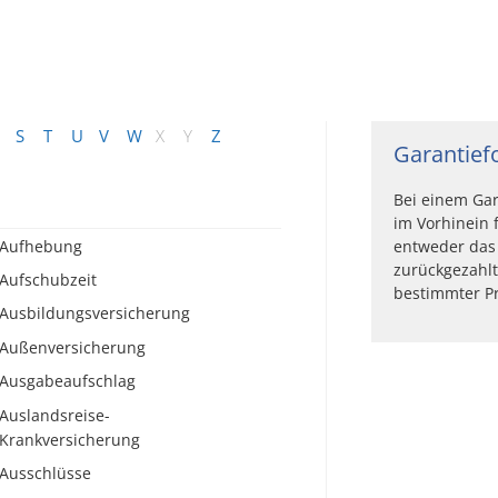
S
T
U
V
W
X
Y
Z
Garantief
Bei einem Gar
im Vorhinein 
Aufhebung
entweder das 
zurückgezahlt
Aufschubzeit
bestimmter Pr
Ausbildungsversicherung
Außenversicherung
Ausgabeaufschlag
Auslandsreise-
Krankversicherung
Ausschlüsse