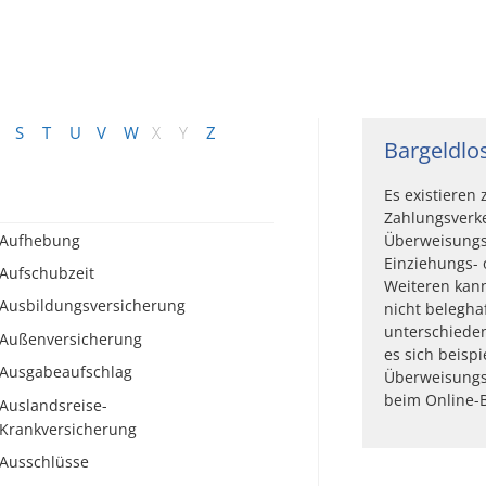
S
T
U
V
W
X
Y
Z
Bargeldlo
Es existieren
Zahlungsverk
Aufhebung
Überweisung
Einziehungs- 
Aufschubzeit
Weiteren kan
Ausbildungsversicherung
nicht belegha
unterschieden
Außenversicherung
es sich beisp
Ausgabeaufschlag
Überweisungs
beim Online-Ba
Auslandsreise-
Krankversicherung
Ausschlüsse