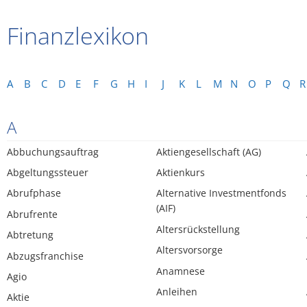
Finanzlexikon
A
B
C
D
E
F
G
H
I
J
K
L
M
N
O
P
Q
R
A
Abbuchungsauftrag
Aktiengesellschaft (AG)
Abgeltungssteuer
Aktienkurs
Abrufphase
Alternative Investmentfonds
(AIF)
Abrufrente
Altersrückstellung
Abtretung
Altersvorsorge
Abzugsfranchise
Anamnese
Agio
Anleihen
Aktie