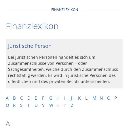
FINANZLEXIKON
Finanzlexikon
Juristische Person
Bei juristischen Personen handelt es sich um
Zusammenschlüsse von Personen – oder
Sachgesamtheiten, welche durch den Zusammenschluss
rechtsfähig werden. Es wird in juristische Personen des
öffentlichen und des privaten Rechts unterscheiden.
A
B
C
D
E
F
G
H
I
J
K
L
M
N
O
P
Q
R
S
T
U
V
W
X
Y
Z
A