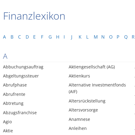
Finanzlexikon
A
B
C
D
E
F
G
H
I
J
K
L
M
N
O
P
Q
R
A
Abbuchungsauftrag
Aktiengesellschaft (AG)
Abgeltungssteuer
Aktienkurs
Abrufphase
Alternative Investmentfonds
(AIF)
Abrufrente
Altersrückstellung
Abtretung
Altersvorsorge
Abzugsfranchise
Anamnese
Agio
Anleihen
Aktie