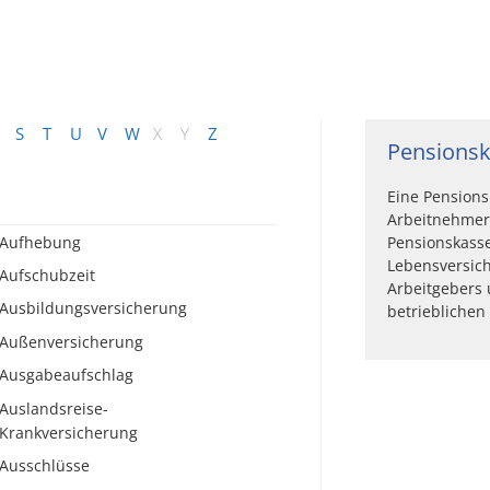
S
T
U
V
W
X
Y
Z
Pensions
Eine Pensions
Arbeitnehmer
Aufhebung
Pensionskasse
Lebensversic
Aufschubzeit
Arbeitgebers 
Ausbildungsversicherung
betrieblichen
Außenversicherung
Ausgabeaufschlag
Auslandsreise-
Krankversicherung
Ausschlüsse