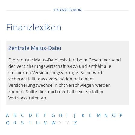
FINANZLEXIKON
Finanzlexikon
Zentrale Malus-Datei
Die zentrale Malus-Datei existiert beim Gesamtverband
der Versicherungswirtschaft (GDV) und enthält alle
stornierten Versicherungsverträge. Somit wird
sichergestellt, dass Vorschäden bei einem
Versicherungswechsel nicht verschwiegen werden
können. Sollte dies doch der Fall sein, so fallen
Vertragsstrafen an.
A
B
C
D
E
F
G
H
I
J
K
L
M
N
O
P
Q
R
S
T
U
V
W
X
Y
Z