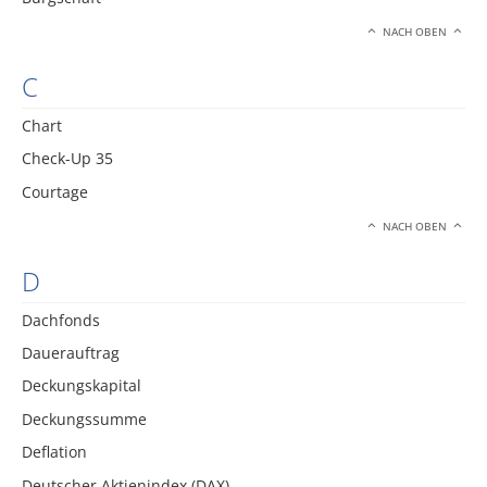
NACH OBEN
C
Chart
Check-Up 35
Courtage
NACH OBEN
D
Dachfonds
Dauerauftrag
Deckungskapital
Deckungssumme
Deflation
Deutscher Aktienindex (DAX)