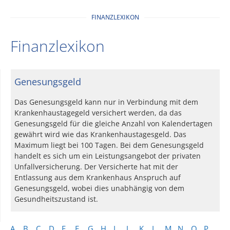
FINANZLEXIKON
Finanzlexikon
Genesungsgeld
Das Genesungsgeld kann nur in Verbindung mit dem
Krankenhaustagegeld versichert werden, da das
Genesungsgeld für die gleiche Anzahl von Kalendertagen
gewährt wird wie das Krankenhaustagesgeld. Das
Maximum liegt bei 100 Tagen. Bei dem Genesungsgeld
handelt es sich um ein Leistungsangebot der privaten
Unfallversicherung. Der Versicherte hat mit der
Entlassung aus dem Krankenhaus Anspruch auf
Genesungsgeld, wobei dies unabhängig von dem
Gesundheitszustand ist.
A
B
C
D
E
F
G
H
I
J
K
L
M
N
O
P