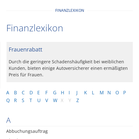
FINANZLEXIKON
Finanzlexikon
Frauenrabatt
Durch die geringere Schadenshäufigkeit bei weiblichen
Kunden, bieten einige Autoversicherer einen ermäßigten
Preis für Frauen.
A
B
C
D
E
F
G
H
I
J
K
L
M
N
O
P
Q
R
S
T
U
V
W
X
Y
Z
A
Abbuchungsauftrag