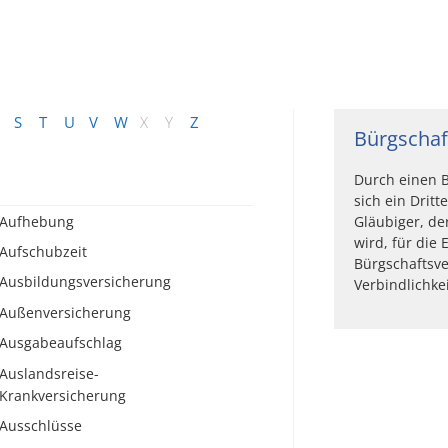
S
T
U
V
W
X
Y
Z
Bürgschaf
Durch einen B
sich ein Drit
Aufhebung
Gläubiger, de
wird, für die 
Aufschubzeit
Bürgschaftsve
Ausbildungsversicherung
Verbindlichkei
Außenversicherung
Ausgabeaufschlag
Auslandsreise-
Krankversicherung
Ausschlüsse