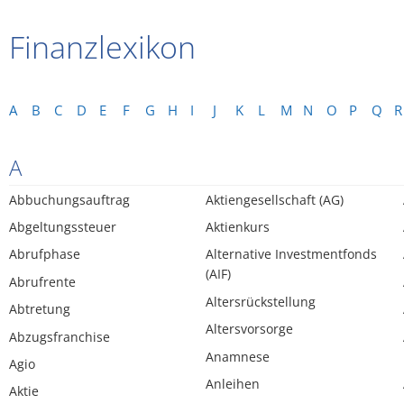
Finanzlexikon
A
B
C
D
E
F
G
H
I
J
K
L
M
N
O
P
Q
R
A
Abbuchungsauftrag
Aktiengesellschaft (AG)
Abgeltungssteuer
Aktienkurs
Abrufphase
Alternative Investmentfonds
(AIF)
Abrufrente
Altersrückstellung
Abtretung
Altersvorsorge
Abzugsfranchise
Anamnese
Agio
Anleihen
Aktie