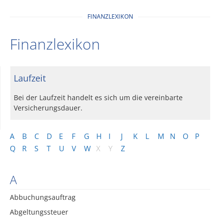
FINANZLEXIKON
Finanzlexikon
Laufzeit
Bei der Laufzeit handelt es sich um die vereinbarte
Versicherungsdauer.
A
B
C
D
E
F
G
H
I
J
K
L
M
N
O
P
Q
R
S
T
U
V
W
X
Y
Z
A
Abbuchungsauftrag
Abgeltungssteuer