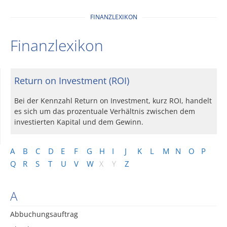
FINANZLEXIKON
Finanzlexikon
Return on Investment (ROI)
Bei der Kennzahl Return on Investment, kurz ROI, handelt
es sich um das prozentuale Verhältnis zwischen dem
investierten Kapital und dem Gewinn.
A
B
C
D
E
F
G
H
I
J
K
L
M
N
O
P
Q
R
S
T
U
V
W
X
Y
Z
A
Abbuchungsauftrag