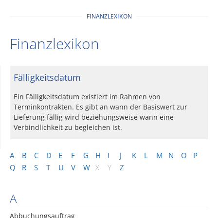
FINANZLEXIKON
Finanzlexikon
Fälligkeitsdatum
Ein Fälligkeitsdatum existiert im Rahmen von
Terminkontrakten. Es gibt an wann der Basiswert zur
Lieferung fällig wird beziehungsweise wann eine
Verbindlichkeit zu begleichen ist.
A
B
C
D
E
F
G
H
I
J
K
L
M
N
O
P
Q
R
S
T
U
V
W
X
Y
Z
A
Abbuchungsauftrag