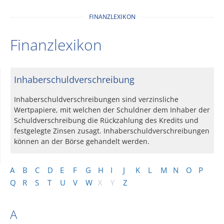
FINANZLEXIKON
Finanzlexikon
Inhaberschuldverschreibung
Inhaberschuldverschreibungen sind verzinsliche
Wertpapiere, mit welchen der Schuldner dem Inhaber der
Schuldverschreibung die Rückzahlung des Kredits und
festgelegte Zinsen zusagt. Inhaberschuldverschreibungen
können an der Börse gehandelt werden.
A
B
C
D
E
F
G
H
I
J
K
L
M
N
O
P
Q
R
S
T
U
V
W
X
Y
Z
A