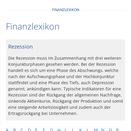
FINANZLEXIKON
Finanzlexikon
Rezession
Die Rezession muss im Zusammenhang mit drei weiteren
Konjunkturphasen gesehen werden. Bei der Rezession
handelt es sich um eine Phase des Abschwungs, welche
nach der Aufschwungsphase und der Hochkonjunktur
stattfindet und eine Phase des Tiefs, auch Depression
genannt, ankündigen kann. Typische Indikatoren für eine
Rezession sind der Rückgang der allgemeinen Nachfrage,
sinkende Aktienkurse, Rückgang der Produktion und somit
eine steigende Arbeitslosigkeit und zudem auch der
Ertragsrückgang bei Unternehmen.
A
B
C
D
E
F
G
H
I
J
K
L
M
N
O
P