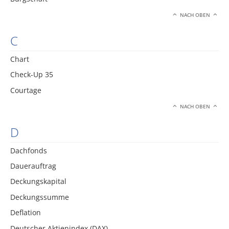
NACH OBEN
C
Chart
Check-Up 35
Courtage
NACH OBEN
D
Dachfonds
Dauerauftrag
Deckungskapital
Deckungssumme
Deflation
Deutscher Aktienindex (DAX)