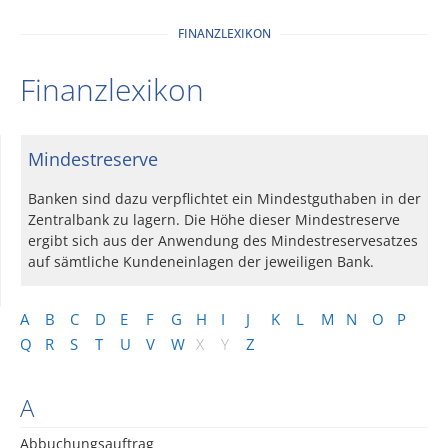
FINANZLEXIKON
Finanzlexikon
Mindestreserve
Banken sind dazu verpflichtet ein Mindestguthaben in der
Zentralbank zu lagern. Die Höhe dieser Mindestreserve
ergibt sich aus der Anwendung des Mindestreservesatzes
auf sämtliche Kundeneinlagen der jeweiligen Bank.
A
B
C
D
E
F
G
H
I
J
K
L
M
N
O
P
Q
R
S
T
U
V
W
X
Y
Z
A
Abbuchungsauftrag