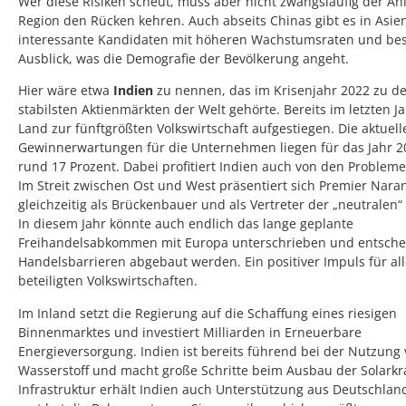
Wer diese Risiken scheut, muss aber nicht zwangsläufig der An
Region den Rücken kehren. Auch abseits Chinas gibt es in Asie
interessante Kandidaten mit höheren Wachstumsraten und be
Ausblick, was die Demografie der Bevölkerung angeht.
Hier wäre etwa
Indien
zu nennen, das im Krisenjahr 2022 zu d
stabilsten Aktienmärkten der Welt gehörte. Bereits im letzten Ja
Land zur fünftgrößten Volkswirtschaft aufgestiegen. Die aktuell
Gewinnerwartungen für die Unternehmen liegen für das Jahr 2
rund 17 Prozent. Dabei profitiert Indien auch von den Problem
Im Streit zwischen Ost und West präsentiert sich Premier Nar
gleichzeitig als Brückenbauer und als Vertreter der „neutralen“
In diesem Jahr könnte auch endlich das lange geplante
Freihandelsabkommen mit Europa unterschrieben und entsch
Handelsbarrieren abgebaut werden. Ein positiver Impuls für al
beteiligten Volkswirtschaften.
Im Inland setzt die Regierung auf die Schaffung eines riesigen
Binnenmarktes und investiert Milliarden in Erneuerbare
Energieversorgung. Indien ist bereits führend bei der Nutzung
Wasserstoff und macht große Schritte beim Ausbau der Solarkra
Infrastruktur erhält Indien auch Unterstützung aus Deutschlan