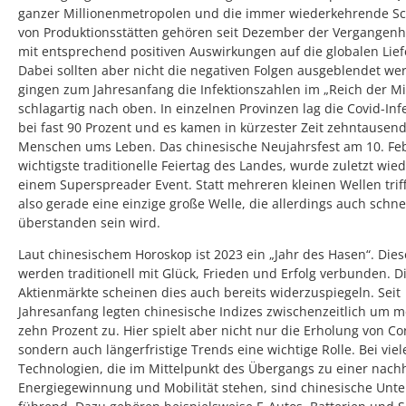
ganzer Millionenmetropolen und die immer wiederkehrende S
von Produktionsstätten gehören seit Dezember der Vergangenhe
mit entsprechend positiven Auswirkungen auf die globalen Lief
Dabei sollten aber nicht die negativen Folgen ausgeblendet we
gingen zum Jahresanfang die Infektionszahlen im „Reich der Mi
schlagartig nach oben. In einzelnen Provinzen lag die Covid-Inf
bei fast 90 Prozent und es kamen in kürzester Zeit zehntausen
Menschen ums Leben. Das chinesische Neujahrsfest am 10. Feb
wichtigste traditionelle Feiertag des Landes, wurde zuletzt wie
einem Superspreader Event. Statt mehreren kleinen Wellen trif
also gerade eine einzige große Welle, die allerdings auch schne
überstanden sein wird.
Laut chinesischem Horoskop ist 2023 ein „Jahr des Hasen“. Dies
werden traditionell mit Glück, Frieden und Erfolg verbunden. D
Aktienmärkte scheinen dies auch bereits widerzuspiegeln. Seit
Jahresanfang legten chinesische Indizes zwischenzeitlich um m
zehn Prozent zu. Hier spielt aber nicht nur die Erholung von Co
sondern auch längerfristige Trends eine wichtige Rolle. Bei viel
Technologien, die im Mittelpunkt des Übergangs zu einer nach
Energiegewinnung und Mobilität stehen, sind chinesische Un