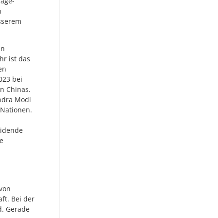
lage-
n
sserem
en
hr ist das
en
023 bei
en Chinas.
andra Modi
 Nationen.
eidende
le
 von
ft. Bei der
d. Gerade