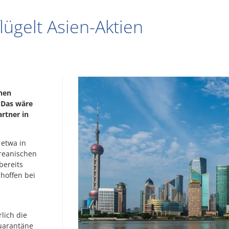
lügelt Asien-Aktien
chen
. Das wäre
artner in
 etwa in
oreanischen
bereits
hoffen bei
lich die
Quarantäne