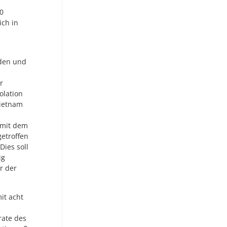
00
ich in
rden und
r
olation
Vietnam
 mit dem
etroffen
Dies soll
ig
r der
it acht
rate des