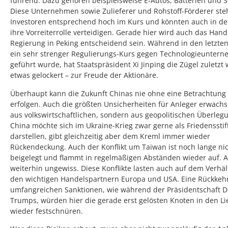
führend. Dazu gehören beispielsweise E-Autos, Batterien und So
Diese Unternehmen sowie Zulieferer und Rohstoff-Förderer ste
Investoren entsprechend hoch im Kurs und könnten auch in de
ihre Vorreiterrolle verteidigen. Gerade hier wird auch das Hand
Regierung in Peking entscheidend sein. Während in den letzten
ein sehr strenger Regulierungs-Kurs gegen Technologieunter
geführt wurde, hat Staatspräsident Xi Jinping die Zügel zuletzt
etwas gelockert – zur Freude der Aktionäre.
Überhaupt kann die Zukunft Chinas nie ohne eine Betrachtung d
erfolgen. Auch die größten Unsicherheiten für Anleger erwachs
aus volkswirtschaftlichen, sondern aus geopolitischen Überleg
China möchte sich im Ukraine-Krieg zwar gerne als Friedensstif
darstellen, gibt gleichzeitig aber dem Kreml immer wieder
Rückendeckung. Auch der Konflikt um Taiwan ist noch lange ni
beigelegt und flammt in regelmäßigen Abständen wieder auf. 
weiterhin ungewiss. Diese Konflikte lasten auch auf dem Verhäl
den wichtigen Handelspartnern Europa und USA. Eine Rückkeh
umfangreichen Sanktionen, wie während der Präsidentschaft 
Trumps, würden hier die gerade erst gelösten Knoten in den Li
wieder festschnüren.