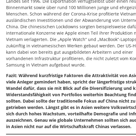
Landes seit 1996. Die Exportnation verfügtselbst über einen rel
Binnenmarkt sowie über rund 100 Millionen junge und ehrgeiz
Menschen. Schon während der Corona-Krise profitierte Vietnam
ausländischen Investitionen und der Abwanderung von Unter
China. Die chinesischen Lockdowns sorgten beispielsweise dafü
internationale Konzerne wie Apple einen Teil ihrer Produktion 
Vietnam verlagerten. Die „Apple Watch“ und „MacBook“-Laptops
zukünftig in vietnamesischen Werken gebaut werden. Der US-He
kann dabei von bereits gut ausgebildeten Arbeitern und einer
vorhandenen Infrastruktur profitieren, die nicht zuletzt vom K
Samsung in Vietnam aufgebaut wurde.
Fazit: Während kurzfristige Faktoren die Attraktivität von Asi
viele Anleger gemindert haben, spricht der längerfristige stru
Wandel dafür, dass sie mit Blick auf die Diversifizierung und 
Widerstandsfähigkeit von Portfolios weiterhin Beachtung fin
sollten. Dabei sollte der traditionelle Fokus auf China nicht zu
getrieben werden. Längst gibt es in Asien weitere Volkswirtsc
sich durch hohes Wachstum, vorteilhafte Demografie und Inf
auszeichnen. Genau wie globale Unternehmen sollten sich au
in Asien nicht nur auf die Wirtschaftskraft Chinas verlassen.