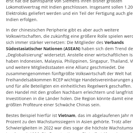
erst hat die Bahnsparte von Siemens ihren bisher größten
Lokomotivvertrag mit Indien geschlossen. Insgesamt sollen 1.2
Elektroloks geliefert werden und ein Teil der Fertigung auch gle
Indien erfolgen.
In der chinesischen Peripherie gibt es aber auch weitere
Volkswirtschaften, die zukünftig eine größere Rolle spielen we
sich immer stärker vernetzen: Die Mitglieder des
Verbands
Südostasiatischer Nationen (ASEAN)
haben sich dem Trend de
„Deglobalisierung“ widersetzt. Anstelle einer wirtschaftlichen Is
haben Indonesien, Malaysia, Philippinen, Singapur, Thailand, 
und weitere Mitgliedsstaaten eine Allianz geschmiedet. Die
zusammengenommen fünftgrößte Volkswirtschaft der Welt hat
Freihandelsabkommen RCEP wichtige Handelsvereinbarungen g
und für alle Beteiligten ein einheitliches Regelwerk geschaffen. 
den Handel mit den großen Nachbarn erleichtern und langfrist
Investitionen in die Länder holen. Die Region könnte damit eine
größten Profiteure einer Schwäche Chinas sein.
Bestes Beispiel hierfür ist
Vietnam
, das im abgelaufenen Jahr m
Prozent zu den Wachstumssiegern in Asien gehörte. Trotz aller
Schwierigkeiten in 2022 war dies sogar die höchste Wachstums