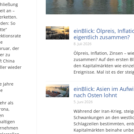
chließung
it an –
erketten.
rden: So
tte“
einBlick: Ölpreis, Inflat
ektionsrate
eigentlich zusammen?
de
8. Juli 2026
ruar, der
Ölpreis, Inflation, Zinsen – wi
der zu
zusammen? Auf den ersten Bli
ft China
den Kapitalmärkten wie einz
ller wieder
Ereignisse. Mal ist es der ste
e Jahre
einBlick: Asien im Aufw
ie
nach Osten lohnt
5. Juni 2026
ehr als
rona,
Während der Iran-Krieg, steig
en
Schwankungen an den westlic
haltigen
Schlagzeilen bestimmten, ent
ternehmen
Kapitalmärkten beinahe unbe