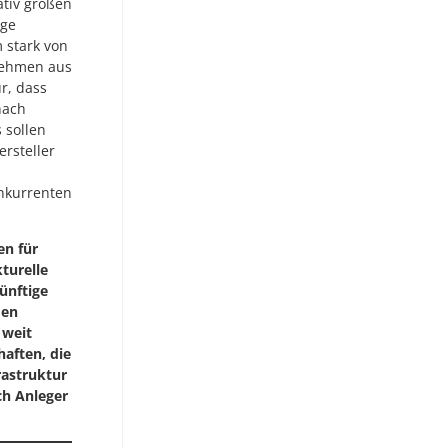
ativ großen
ige
 stark von
nehmen aus
r, dass
nach
 sollen
rsteller
onkurrenten
en für
kturelle
künftige
den
 weit
haften, die
rastruktur
ch Anleger