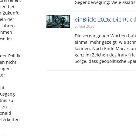
larzellen.
Gegenbewegung: Viele asiatis
hen bei
r Zukunft
einBlick: 2026: Die Rüc
eln der
 Jahren
5. Mai 2026
nehmen
Die vergangenen Wochen hab
 wieder
einmal mehr gezeigt, wie sch
können. Noch Ende März stan
ganz im Zeichen des Iran-Krie
er Politik
Sorge, dass geopolitische S
en nicht
ungen.
ter
cht
Ausgang
tnis zu
r zu
Donald
eferketten