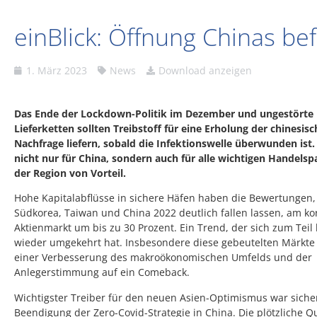
einBlick: Öffnung Chinas bef
1. März 2023
News
Download anzeigen
Das Ende der Lockdown-Politik im Dezember und ungestörte
Lieferketten sollten Treibstoff für eine Erholung der chinesis
Nachfrage liefern, sobald die Infektionswelle überwunden ist
nicht nur für China, sondern auch für alle wichtigen Handelsp
der Region von Vorteil.
Hohe Kapitalabflüsse in sichere Häfen haben die Bewertungen,
Südkorea, Taiwan und China 2022 deutlich fallen lassen, am k
Aktienmarkt um bis zu 30 Prozent. Ein Trend, der sich zum Teil 
wieder umgekehrt hat. Insbesondere diese gebeutelten Märkte 
einer Verbesserung des makroökonomischen Umfelds und der
Anlegerstimmung auf ein Comeback.
Wichtigster Treiber für den neuen Asien-Optimismus war sicher
Beendigung der Zero-Covid-Strategie in China. Die plötzliche 