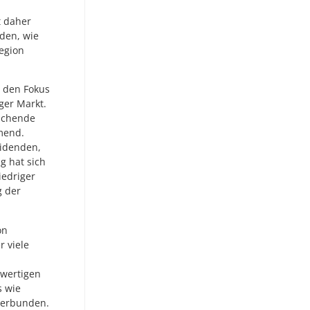
t daher
rden, wie
Region
 den Fokus
iger Markt.
schende
hmend.
videnden,
ig hat sich
iedriger
g der
on
r viele
hwertigen
s wie
 verbunden.