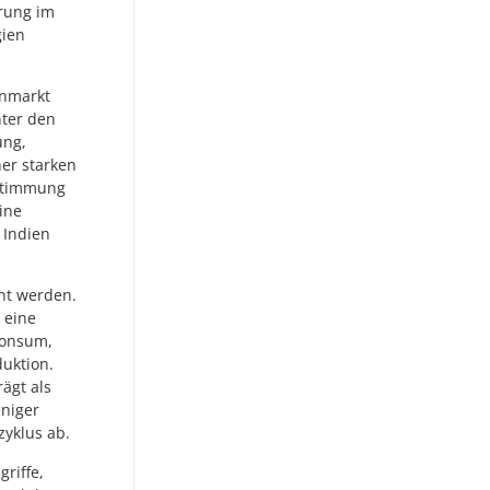
erung im
gien
enmarkt
nter den
ung,
er starken
 Stimmung
ine
 Indien
ant werden.
 eine
Konsum,
duktion.
ägt als
eniger
zyklus ab.
griffe,