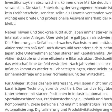
Investitionszyklen abschwächen, können diese Märkte deutlich
schwanken. Die starke Entwicklung der vergangenen Monate is
kein Freifahrtschein, sondern sollte als Hinweis verstanden we
wichtig eine breite und professionelle Auswahl innerhalb der 
bleibt.
Neben Taiwan und Südkorea rückt auch Japan immer stärker in
internationaler Anleger. Über viele Jahre galt Japan als schwier
Die Erinnerung an Deflation, schwaches Wachstum und enttäu
Aktienrenditen saß tief. Doch dieses Bild verändert sich zune
Japanische Unternehmen achten stärker auf Kapitalrendite, Di
Aktienrückkäufe und eine effizientere Bilanzstruktur. Gleichzeit
das wirtschaftliche Umfeld verändert: Nach Jahrzehnten sehr n
Inflation kommt es wieder zu Lohnsteigerungen, einer Belebun
Binnennachfrage und einer Normalisierung der Wirtschaft.
Für Anleger ist dies deshalb interessant, weil Japan nicht nur v
kurzfristigen Technologietrends profitiert. Das Land verfügt übe
Unternehmen mit starken Positionen in Industrieautomation,
Spezialmaschinenbau, Präzisionstechnologie, Robotik und hoc
Komponenten. Diese Bereiche sind eng mit langfristigen Trend
Automatisierung, Digitalisierung und Produktivitätssteigerung