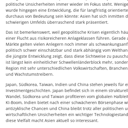
politische Unsicherheiten immer wieder im Fokus steht. Wenige
wurde hingegen eine Entwicklung, die für langfristig orientiert
durchaus von Bedeutung sein könnte: Asien hat sich inmitten d
schwierigen Umfelds überraschend stark präsentiert.
Das ist bemerkenswert, weil geopolitische Krisen eigentlich häu
einer Flucht aus risikoreicheren Anlageklassen führen. Gerade 
Märkte gelten vielen Anlegern noch immer als schwankungsanfä
politisch schwer einschätzbar und stark abhängig vom Welthan
die jüngste Entwicklung zeigt, dass diese Sichtweise zu pauschal
ist längst kein einheitlicher Schwellenländerblock mehr, sonde
Region mit sehr unterschiedlichen Volkswirtschaften, Branchen
und Wachstumstreibern.
Japan, Südkorea, Taiwan, Indien und China stehen jeweils für 
Investmentgeschichten. Japan befindet sich in einem strukturel
Wandel, Südkorea und Taiwan profitieren vom globalen Halblei
KI-Boom, Indien bietet nach einer schwächeren Börsenphase w
antizyklische Chancen und China bleibt trotz aller politischen 
wirtschaftlichen Unsicherheiten ein wichtiger Technologiestan
diese Vielfalt macht Asien aktuell so interessant.