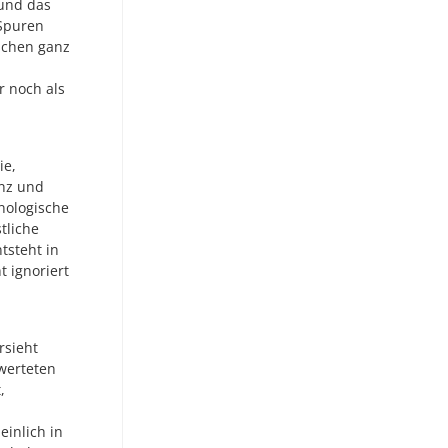
und das
 Spuren
ischen ganz
r noch als
ie,
enz und
nologische
tliche
tsteht in
t ignoriert
rsieht
werteten
,
einlich in