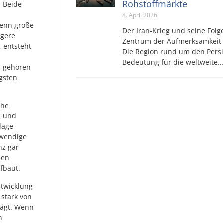
Rohstoffmärkte
. Beide
8. April 2026
Wenn große
Der Iran-Krieg und seine Folg
igere
Zentrum der Aufmerksamkeit s
 entsteht
Die Region rund um den Persis
Bedeutung für die weltweite…
n gehören
gsten
che
- und
lage
twendige
nz gar
nen
fbaut.
ntwicklung
 stark von
rägt. Wenn
h