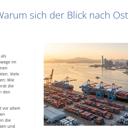
 Warum sich der Blick nach Os
 als
rtwege im
enen
ten. Viele
ren: Wie
rät die
h den
t vor allem
ßen
en die
rgen und