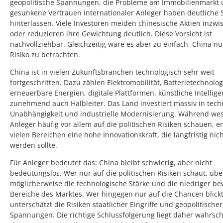
geopolitische Spannungen, die Probleme am Immobilienmarkt 
gesunkene Vertrauen internationaler Anleger haben deutliche
hinterlassen. Viele Investoren meiden chinesische Aktien inzw
oder reduzieren ihre Gewichtung deutlich. Diese Vorsicht ist
nachvollziehbar. Gleichzeitig wäre es aber zu einfach, China nu
Risiko zu betrachten.
China ist in vielen Zukunftsbranchen technologisch sehr weit
fortgeschritten. Dazu zählen Elektromobilität, Batterietechnolog
erneuerbare Energien, digitale Plattformen, künstliche Intellig
zunehmend auch Halbleiter. Das Land investiert massiv in tech
Unabhängigkeit und industrielle Modernisierung. Während wes
Anleger häufig vor allem auf die politischen Risiken schauen, en
vielen Bereichen eine hohe Innovationskraft, die langfristig nich
werden sollte.
Für Anleger bedeutet das: China bleibt schwierig, aber nicht
bedeutungslos. Wer nur auf die politischen Risiken schaut, übe
möglicherweise die technologische Stärke und die niedriger be
Bereiche des Marktes. Wer hingegen nur auf die Chancen blickt
unterschätzt die Risiken staatlicher Eingriffe und geopolitischer
Spannungen. Die richtige Schlussfolgerung liegt daher wahrsch