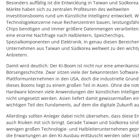
Besonders auffällig ist die Entwicklung in Taiwan und Südkorea
Märkte haben sich zu zentralen Profiteuren des weltweiten
Investitionsbooms rund um Künstliche Intelligenz entwickelt. 
Technologiekonzerne neue Rechenzentren bauen, leistungsfäh
Chips benötigen und immer größere Datenmengen verarbeiten,
eine enorme Nachfrage nach Halbleitern, Speicherchips,
Spezialkomponenten und Elektronik. In genau diesen Bereiche
Unternehmen aus Taiwan und Südkorea weltweit zu den wichti
Anbietern.
Damit wird deutlich: Der KI-Boom ist nicht nur eine amerikanis
Börsengeschichte. Zwar sitzen viele der bekanntesten Software
Plattformunternehmen in den USA, doch die industrielle Grund
dieses Booms liegt zu einem großen Teil in Asien. Ohne die no
Hardware können viele Anwendungen der künstlichen Intellige
nicht umgesetzt werden. Asien liefert damit gewissermaßen ei
wichtigen Teil des Fundaments, auf dem die digitale Zukunft au
Allerdings sollten Anleger dabei nicht übersehen, dass diese E
auch Risiken mit sich bringt. Gerade Taiwan und Südkorea sind
wenigen großen Technologie- und Halbleiterunternehmen gep
die Erwartungen an den KI-Ausbau enttäuscht werden oder sic