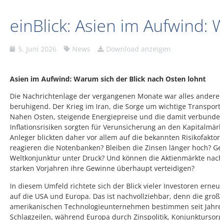
einBlick: Asien im Aufwind:
5. Juni 2026
News
Download anzeigen
Asien im Aufwind: Warum sich der Blick nach Osten lohnt
Die Nachrichtenlage der vergangenen Monate war alles andere
beruhigend. Der Krieg im Iran, die Sorge um wichtige Transpo
Nahen Osten, steigende Energiepreise und die damit verbund
Inflationsrisiken sorgten für Verunsicherung an den Kapitalmärk
Anleger blickten daher vor allem auf die bekannten Risikofakto
reagieren die Notenbanken? Bleiben die Zinsen länger hoch? Ge
Weltkonjunktur unter Druck? Und können die Aktienmärkte nac
starken Vorjahren ihre Gewinne überhaupt verteidigen?
In diesem Umfeld richtete sich der Blick vieler Investoren erneu
auf die USA und Europa. Das ist nachvollziehbar, denn die gro
amerikanischen Technologieunternehmen bestimmen seit Jahr
Schlagzeilen, während Europa durch Zinspolitik, Konjunkturso