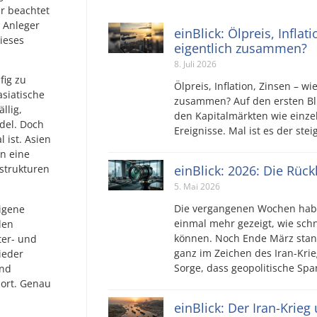
r beachtet
e Anleger
einBlick: Ölpreis, Inflat
ieses
eigentlich zusammen?
8. Juli 2026
fig zu
Ölpreis, Inflation, Zinsen – wi
asiatische
zusammen? Auf den ersten Bli
llig,
den Kapitalmärkten wie einz
del. Doch
Ereignisse. Mal ist es der ste
 ist. Asien
rn eine
einBlick: 2026: Die Rüc
strukturen
5. Mai 2026
Die vergangenen Wochen hab
eigene
einmal mehr gezeigt, wie sch
len
können. Noch Ende März stan
ter- und
ganz im Zeichen des Iran-Krie
ieder
Sorge, dass geopolitische S
und
dort. Genau
einBlick: Der Iran-Krieg