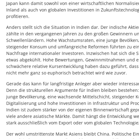
Japan kann damit sowohl von einer wirtschaftlichen Normalisi
Inland als auch von globalen Investitionen in Zukunftstechnolo
profitieren.
Anders stellt sich die Situation in Indien dar. Der indische Akti
zählte in den vergangenen Jahren zu den großen Gewinnern u
Schwellenländern. Hohe Wachstumsraten, eine junge Bevölker
steigender Konsum und umfangreiche Reformen führten zu ein
Nachfrage internationaler Investoren. Inzwischen hat sich die
etwas abgekühlt. Hohe Bewertungen, Gewinnmitnahmen und e
schwächere relative Kursentwicklung haben dazu geführt, dass
nicht mehr ganz so euphorisch betrachtet wird wie zuvor.
Gerade das kann für langfristige Anleger aber wieder interess
Denn die strukturellen Argumente für Indien bleiben bestehen:
junge Bevölkerung, eine wachsende Mittelschicht, steigender 
Digitalisierung und hohe Investitionen in Infrastruktur und Pro
Indien ist zudem stärker von der eigenen Binnenwirtschaft gepr
viele andere asiatische Märkte. Damit hängt die Entwicklung w
stark ausschließlich vom Export oder vom globalen Technologie
Der wohl umstrittenste Markt Asiens bleibt China. Politische Ein