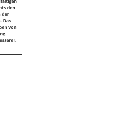
fältigen
nts den
n der
. Das
aben von
ung.
esserer,