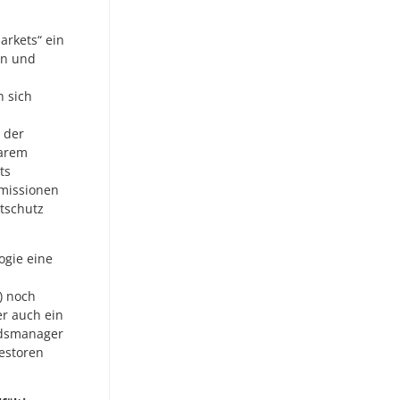
arkets“ ein
en und
 sich
 der
barem
ts
Emissionen
tschutz
ogie eine
) noch
er auch ein
ndsmanager
estoren