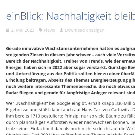
einBlick: Nachhaltigkeit blei
2. Mai 2023
News
Download anzeigen
Gerade innovative Wachstumsunternehmen hatten es aufgru
steigenden Zinsen in diesem Jahr schwer – auch viele Vorreite
Bereich der Nachhaltigkeit. Treiber von Trends, wie der erne
Energie, haben sich in 2022 aber sogar verstärkt. Günstige B
und Unterstützung aus der Politik sollten hier zu einer überfä
Erholung beitragen. Abseits des Themas Energieerzeugung gib
noch weitere interessante Themenbereiche, die noch etwas 
Radar fliegen und gerade für langfristige Anleger relevant sind
Wer „Nachhaltigkeit“ bei Google eingibt, erhält knapp 330 Milli
Ergebnisse und stößt dabei auch auf Hans Carl von Carlowitz. 
ihm bereits 1713 postulierte Prinzip, nur so viele Bäume zu fäll
durch planmäßiges Aufforsten wieder nachwachsen können, lie
trotz seiner Einfachheit damals noch nicht so leicht auf die Wir
übertragen. Fast 300 Jahre später hat das Thema mächtig Fahrt