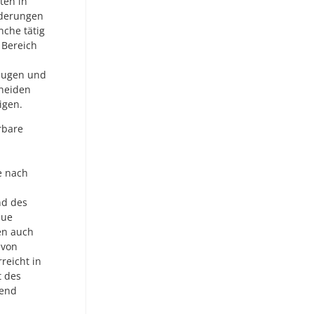
ten in
rderungen
che tätig
r Bereich
zeugen und
cheiden
igen.
rbare
e nach
nd des
eue
en auch
 von
reicht in
t des
gend