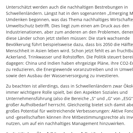
Unterschätzt werden auch die nachhaltigen Bestrebungen in
Schwellenländern. Längst hat in den sogenannten „Emerging M
Umdenken begonnen, was das Thema nachhaltiges Wirtschaft
Umweltschutz betrifft. Dies liegt zum einen am Druck aus den
Industrienationen, aber zum anderen an den Problemen, denen
diese Länder schon jetzt stellen müssen: Die stark wachsende
Bevölkerung führt beispielsweise dazu, dass bis 2050 die Hälfte
Menschheit in Asien leben wird. Schon jetzt fehlt es an frucht
Ackerland, Trinkwasser und Rohstoffen. Die Politik steuert berei
dagegen: China und Indien haben ehrgeizige Pläne, ihre CO2-
zu reduzieren, die Energiewende voranzutreiben und in Umwel
sowie den Ausbau der Wasserversorgung zu investieren.
Zu beachten ist allerdings, dass in Schwellenländern zwar Ökol
immer wichtigere Rolle spielt, bei den Aspekten Soziales und
Unternehmensführung (also die Bereiche „S“ und „G“ von „ESG“
großer Aufholbedarf herrscht. Gleichzeitig bietet sich damit ab
großes Potential für weitreichende Verbesserungen: Aktive Fo
und -gesellschaften können ihre Mitbestimmungsrechte als Inv
nutzen, um auf ein nachhaltiges Management hinzuwirken.