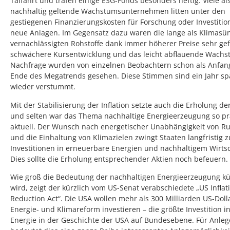
Talfahrt und trafen einige ESG-Fonds besonders heftig. Viele al
nachhaltig geltende Wachstumsunternehmen litten unter den
gestiegenen Finanzierungskosten für Forschung oder Investitio
neue Anlagen. Im Gegensatz dazu waren die lange als Klimasü
vernachlässigten Rohstoffe dank immer höherer Preise sehr gef
schwächere Kursentwicklung und das leicht abflauende Wachs
Nachfrage wurden von einzelnen Beobachtern schon als Anfa
Ende des Megatrends gesehen. Diese Stimmen sind ein Jahr sp
wieder verstummt.
Mit der Stabilisierung der Inflation setzte auch die Erholung de
und selten war das Thema nachhaltige Energieerzeugung so pr
aktuell. Der Wunsch nach energetischer Unabhängigkeit von R
und die Einhaltung von Klimazielen zwingt Staaten langfristig 
Investitionen in erneuerbare Energien und nachhaltigem Wirts
Dies sollte die Erholung entsprechender Aktien noch befeuern.
Wie groß die Bedeutung der nachhaltigen Energieerzeugung kün
wird, zeigt der kürzlich vom US-Senat verabschiedete „US Inflat
Reduction Act“. Die USA wollen mehr als 300 Milliarden US-Dolla
Energie- und Klimareform investieren – die größte Investition i
Energie in der Geschichte der USA auf Bundesebene. Für Anleg