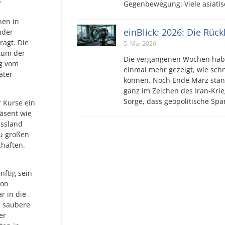
s
Gegenbewegung: Viele asiatis
nen in
einBlick: 2026: Die Rüc
nder
ragt. Die
5. Mai 2026
tum der
Die vergangenen Wochen hab
ng vom
einmal mehr gezeigt, wie sch
äter
können. Noch Ende März stan
ganz im Zeichen des Iran-Krie
Sorge, dass geopolitische S
r Kurse ein
äsent wie
ussland
zu großen
chaften.
ftig sein
ion
r in die
n saubere
er