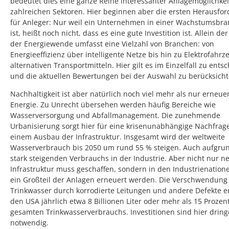
bedeutet dies eine ganze Reihe interessanter Anlagemöglichkei
zahlreichen Sektoren. Hier beginnen aber die ersten Herausfo
für Anleger: Nur weil ein Unternehmen in einer Wachstumsbran
ist, heißt noch nicht, dass es eine gute Investition ist. Allein de
der Energiewende umfasst eine Vielzahl von Branchen: von
Energieeffizienz über intelligente Netze bis hin zu Elektrofahr
alternativen Transportmitteln. Hier gilt es im Einzelfall zu ents
und die aktuellen Bewertungen bei der Auswahl zu berücksicht
Nachhaltigkeit ist aber natürlich noch viel mehr als nur erneue
Energie. Zu Unrecht übersehen werden häufig Bereiche wie
Wasserversorgung und Abfallmanagement. Die zunehmende
Urbanisierung sorgt hier für eine krisenunabhängige Nachfrag
einem Ausbau der Infrastruktur. Insgesamt wird der weltweite
Wasserverbrauch bis 2050 um rund 55 % steigen. Auch aufgru
stark steigenden Verbrauchs in der Industrie. Aber nicht nur n
Infrastruktur muss geschaffen, sondern in den Industrienation
ein Großteil der Anlagen erneuert werden. Die Verschwendung
Trinkwasser durch korrodierte Leitungen und andere Defekte er
den USA jährlich etwa 8 Billionen Liter oder mehr als 15 Prozen
gesamten Trinkwasserverbrauchs. Investitionen sind hier drin
notwendig.