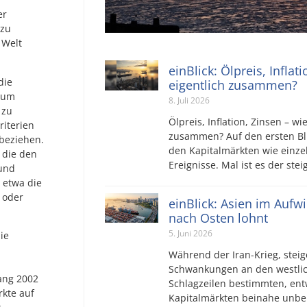
er
 zu
 Welt
einBlick: Ölpreis, Inflat
die
eigentlich zusammen?
t um
8. Juli 2026
 zu
Ölpreis, Inflation, Zinsen – wi
riterien
zusammen? Auf den ersten Bli
beziehen.
den Kapitalmärkten wie einz
 die den
Ereignisse. Mal ist es der ste
 und
 etwa die
 oder
einBlick: Asien im Aufw
nach Osten lohnt
5. Juni 2026
ie
Während der Iran-Krieg, steig
Schwankungen an den westlic
ang 2002
Schlagzeilen bestimmten, ent
rkte auf
Kapitalmärkten beinahe unbe