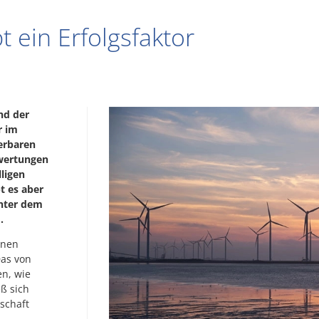
bt ein Erfolgsfaktor
nd der
r im
uerbaren
ewertungen
lligen
t es aber
unter dem
.
onen
Das von
en, wie
ß sich
tschaft