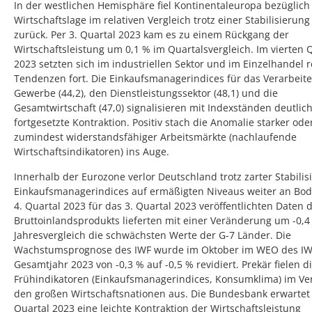
In der westlichen Hemisphäre fiel Kontinentaleuropa bezüglich
Wirtschaftslage im relativen Vergleich trotz einer Stabilisierung
zurück. Per 3. Quartal 2023 kam es zu einem Rückgang der
Wirtschaftsleistung um 0,1 % im Quartalsvergleich. Im vierten 
2023 setzten sich im industriellen Sektor und im Einzelhandel r
Tendenzen fort. Die Einkaufsmanagerindices für das Verarbeit
Gewerbe (44,2), den Dienstleistungssektor (48,1) und die
Gesamtwirtschaft (47,0) signalisieren mit Indexständen deutlic
fortgesetzte Kontraktion. Positiv stach die Anomalie starker ode
zumindest widerstandsfähiger Arbeitsmärkte (nachlaufende
Wirtschaftsindikatoren) ins Auge.
Innerhalb der Eurozone verlor Deutschland trotz zarter Stabilis
Einkaufsmanagerindices auf ermäßigten Niveaus weiter an Bod
4. Quartal 2023 für das 3. Quartal 2023 veröffentlichten Daten 
Bruttoinlandsprodukts lieferten mit einer Veränderung um -0,4
Jahresvergleich die schwächsten Werte der G-7 Länder. Die
Wachstumsprognose des IWF wurde im Oktober im WEO des IWF
Gesamtjahr 2023 von -0,3 % auf -0,5 % revidiert. Prekär fielen d
Frühindikatoren (Einkaufsmanagerindices, Konsumklima) im Ver
den großen Wirtschaftsnationen aus. Die Bundesbank erwartet 
Quartal 2023 eine leichte Kontraktion der Wirtschaftsleistung