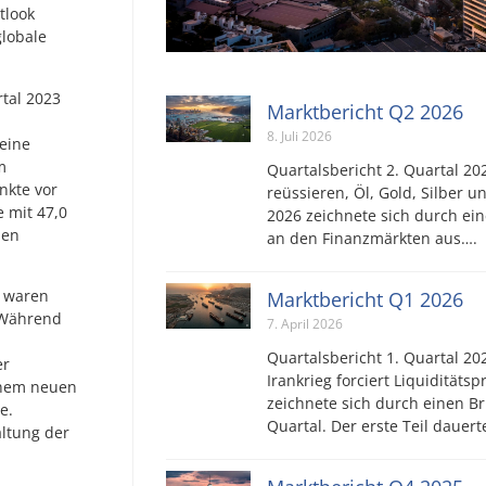
tlook
globale
tal 2023
Marktbericht Q2 2026
8. Juli 2026
eine
m
Quartalsbericht 2. Quartal 202
nkte vor
reüssieren, Öl, Gold, Silber u
 mit 47,0
2026 zeichnete sich durch ei
hen
an den Finanzmärkten aus….
s waren
Marktbericht Q1 2026
 Während
7. April 2026
Quartalsbericht 1. Quartal 202
er
Irankrieg forciert Liquiditäts
inem neuen
zeichnete sich durch einen Br
e.
Quartal. Der erste Teil dauer
altung der