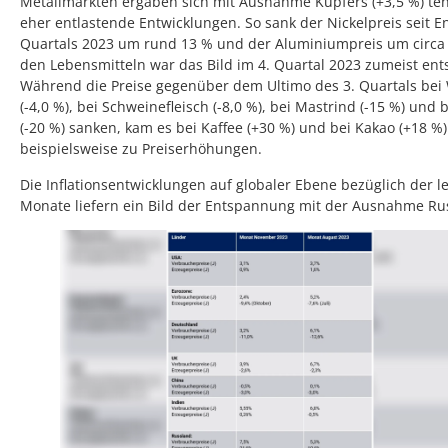
Metallmärkten ergaben sich mit Ausnahme Kupfers (+3,5 %) ten
eher entlastende Entwicklungen. So sank der Nickelpreis seit E
Quartals 2023 um rund 13 % und der Aluminiumpreis um circa 
den Lebensmitteln war das Bild im 4. Quartal 2023 zumeist ent
Während die Preise gegenüber dem Ultimo des 3. Quartals bei
(-4,0 %), bei Schweinefleisch (-8,0 %), bei Mastrind (-15 %) und 
(-20 %) sanken, kam es bei Kaffee (+30 %) und bei Kakao (+18 %)
beispielsweise zu Preiserhöhungen.
Die Inflationsentwicklungen auf globaler Ebene bezüglich der le
Monate liefern ein Bild der Entspannung mit der Ausnahme Ru