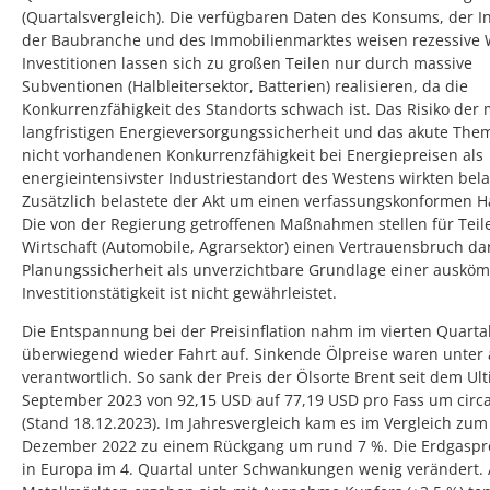
(Quartalsvergleich). Die verfügbaren Daten des Konsums, der In
der Baubranche und des Immobilienmarktes weisen rezessive 
Investitionen lassen sich zu großen Teilen nur durch massive
Subventionen (Halbleitersektor, Batterien) realisieren, da die
Konkurrenzfähigkeit des Standorts schwach ist. Das Risiko der 
langfristigen Energieversorgungssicherheit und das akute The
nicht vorhandenen Konkurrenzfähigkeit bei Energiepreisen als
energieintensivster Industriestandort des Westens wirkten bel
Zusätzlich belastete der Akt um einen verfassungskonformen H
Die von der Regierung getroffenen Maßnahmen stellen für Teil
Wirtschaft (Automobile, Agrarsektor) einen Vertrauensbruch da
Planungssicherheit als unverzichtbare Grundlage einer auskö
Investitionstätigkeit ist nicht gewährleistet.
Die Entspannung bei der Preisinflation nahm im vierten Quarta
überwiegend wieder Fahrt auf. Sinkende Ölpreise waren unte
verantwortlich. So sank der Preis der Ölsorte Brent seit dem Ul
September 2023 von 92,15 USD auf 77,19 USD pro Fass um circ
(Stand 18.12.2023). Im Jahresvergleich kam es im Vergleich zum
Dezember 2022 zu einem Rückgang um rund 7 %. Die Erdgaspr
in Europa im 4. Quartal unter Schwankungen wenig verändert.