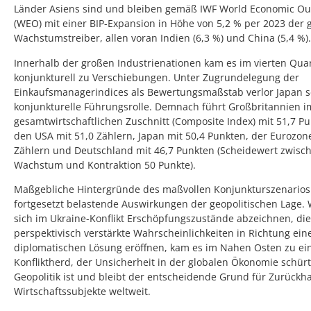
Länder Asiens sind und bleiben gemäß IWF World Economic Ou
(WEO) mit einer BIP-Expansion in Höhe von 5,2 % per 2023 der 
Wachstumstreiber, allen voran Indien (6,3 %) und China (5,4 %).
Innerhalb der großen Industrienationen kam es im vierten Quar
konjunkturell zu Verschiebungen. Unter Zugrundelegung der
Einkaufsmanagerindices als Bewertungsmaßstab verlor Japan s
konjunkturelle Führungsrolle. Demnach führt Großbritannien i
gesamtwirtschaftlichen Zuschnitt (Composite Index) mit 51,7 Pu
den USA mit 51,0 Zählern, Japan mit 50,4 Punkten, der Eurozone
Zählern und Deutschland mit 46,7 Punkten (Scheidewert zwisc
Wachstum und Kontraktion 50 Punkte).
Maßgebliche Hintergründe des maßvollen Konjunkturszenario
fortgesetzt belastende Auswirkungen der geopolitischen Lage.
sich im Ukraine-Konflikt Erschöpfungszustände abzeichnen, die
perspektivisch verstärkte Wahrscheinlichkeiten in Richtung ein
diplomatischen Lösung eröffnen, kam es im Nahen Osten zu e
Konfliktherd, der Unsicherheit in der globalen Ökonomie schürt
Geopolitik ist und bleibt der entscheidende Grund für Zurückh
Wirtschaftssubjekte weltweit.