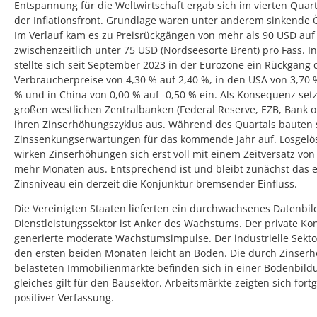
Entspannung für die Weltwirtschaft ergab sich im vierten Quar
der Inflationsfront. Grundlage waren unter anderem sinkende Ö
Im Verlauf kam es zu Preisrückgängen von mehr als 90 USD auf
zwischenzeitlich unter 75 USD (Nordseesorte Brent) pro Fass. In
stellte sich seit September 2023 in der Eurozone ein Rückgang 
Verbraucherpreise von 4,30 % auf 2,40 %, in den USA von 3,70 
% und in China von 0,00 % auf -0,50 % ein. Als Konsequenz setz
großen westlichen Zentralbanken (Federal Reserve, EZB, Bank o
ihren Zinserhöhungszyklus aus. Während des Quartals bauten 
Zinssenkungserwartungen für das kommende Jahr auf. Losgelö
wirken Zinserhöhungen sich erst voll mit einem Zeitversatz von
mehr Monaten aus. Entsprechend ist und bleibt zunächst das 
Zinsniveau ein derzeit die Konjunktur bremsender Einfluss.
Die Vereinigten Staaten lieferten ein durchwachsenes Datenbil
Dienstleistungssektor ist Anker des Wachstums. Der private K
generierte moderate Wachstumsimpulse. Der industrielle Sektor
den ersten beiden Monaten leicht an Boden. Die durch Zinser
belasteten Immobilienmärkte befinden sich in einer Bodenbild
gleiches gilt für den Bausektor. Arbeitsmärkte zeigten sich fortg
positiver Verfassung.