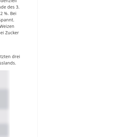
denziell
nde des 3.
2 %. Bei
spannt.
 Weizen
bei Zucker
tzten drei
sslands.