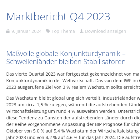
Marktbericht Q4 2023
9. Januar 2024
Top Thema
Download anzeigen
Maßvolle globale Konjunkturdynamik –
Schwellenländer bleiben Stabilisatoren
Das vierte Quartal 2023 war fortgesetzt gekennzeichnet von ma
Konjunkturdynamik in der Weltwirtschaft. Das von dem IWF im
2023 ausgerufene Ziel von 3 % realem Wachstum sollte erreich
Das Wachstum bleibt global ungleich verteilt. Industrieländer 
2023 um circa 1,5 % zulegen, während die aufstrebenden Länd
Wirtschaftsleistung um rund 4 % ausweiten werden. Unterstri
diese Tendenz zu Gunsten der aufstrebenden Länder durch di
der Reihe vorgenommene Anpassung der BIP-Prognose für Chi
Oktober von 5,0 % auf 5,4 % Wachstum der Wirtschaftsleistung 
Jahr 2023 und von 4,2 % auf 4,6 % für das Jahr 2024. Die aufst