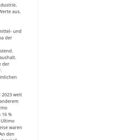
dustrie,
Werte aus.
mittel- und
ma der
astend.
aushalt.
e der
r.
mmlichen
l 2023 weit
r anderem
timo
a 16 %
 Ultimo
eise waren
 An den