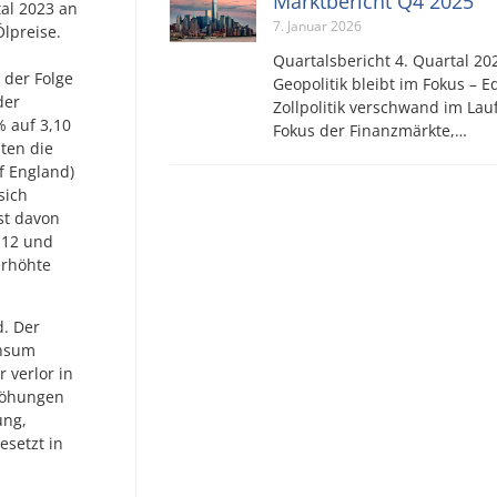
Marktbericht Q4 2025
tal 2023 an
7. Januar 2026
lpreise.
Quartalsbericht 4. Quartal 202
 der Folge
Geopolitik bleibt im Fokus – E
der
Zollpolitik verschwand im Lau
% auf 3,10
Fokus der Finanzmärkte,…
ten die
f England)
sich
st davon
 12 und
erhöhte
d. Der
onsum
 verlor in
höhungen
ung,
esetzt in