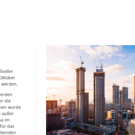
ßvoller
 Oktober
t werden.
werden
er die
chen wurde
e außer
na im
für das
rebenden