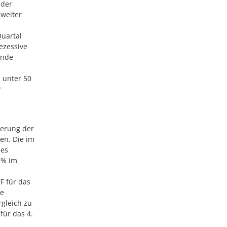
 der
 weiter
Quartal
ezessive
ende
h unter 50
r
ierung der
en. Die im
des
 % im
 für das
ie
gleich zu
für das 4.