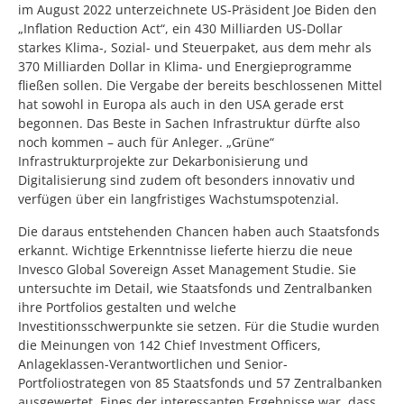
im August 2022 unterzeichnete US-Präsident Joe Biden den
„Inflation Reduction Act“, ein 430 Milliarden US-Dollar
starkes Klima-, Sozial- und Steuerpaket, aus dem mehr als
370 Milliarden Dollar in Klima- und Energieprogramme
fließen sollen. Die Vergabe der bereits beschlossenen Mittel
hat sowohl in Europa als auch in den USA gerade erst
begonnen. Das Beste in Sachen Infrastruktur dürfte also
noch kommen – auch für Anleger. „Grüne“
Infrastrukturprojekte zur Dekarbonisierung und
Digitalisierung sind zudem oft besonders innovativ und
verfügen über ein langfristiges Wachstumspotenzial.
Die daraus entstehenden Chancen haben auch Staatsfonds
erkannt. Wichtige Erkenntnisse lieferte hierzu die neue
Invesco Global Sovereign Asset Management Studie. Sie
untersuchte im Detail, wie Staatsfonds und Zentralbanken
ihre Portfolios gestalten und welche
Investitionsschwerpunkte sie setzen. Für die Studie wurden
die Meinungen von 142 Chief Investment Officers,
Anlageklassen-Verantwortlichen und Senior-
Portfoliostrategen von 85 Staatsfonds und 57 Zentralbanken
ausgewertet. Eines der interessanten Ergebnisse war, dass