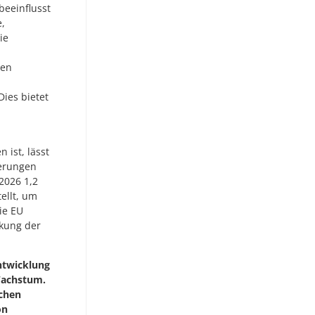
beeinflusst
e,
ie
den
Dies bietet
 ist, lässt
ierungen
2026 1,2
ellt, um
ie EU
rkung der
ntwicklung
 Wachstum.
ichen
on