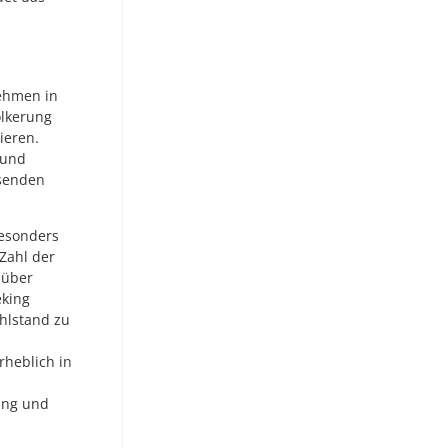
nehmen in
ölkerung
ieren.
 und
hsenden
besonders
Zahl der
 über
eking
hlstand zu
rheblich in
ung und