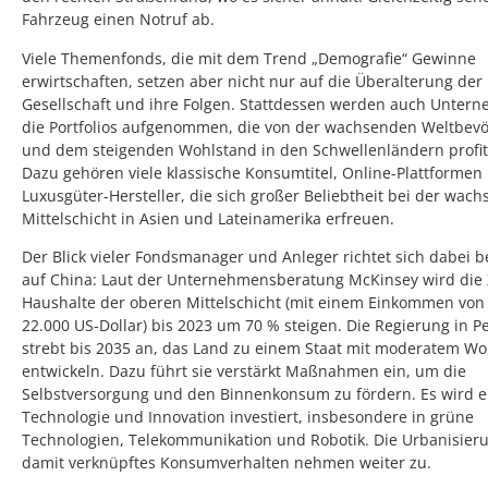
Fahrzeug einen Notruf ab.
Viele Themenfonds, die mit dem Trend „Demografie“ Gewinne
erwirtschaften, setzen aber nicht nur auf die Überalterung der
Gesellschaft und ihre Folgen. Stattdessen werden auch Unter
die Portfolios aufgenommen, die von der wachsenden Weltbev
und dem steigenden Wohlstand in den Schwellenländern profit
Dazu gehören viele klassische Konsumtitel, Online-Plattformen
Luxusgüter-Hersteller, die sich großer Beliebtheit bei der wac
Mittelschicht in Asien und Lateinamerika erfreuen.
Der Blick vieler Fondsmanager und Anleger richtet sich dabei 
auf China: Laut der Unternehmensberatung McKinsey wird die 
Haushalte der oberen Mittelschicht (mit einem Einkommen von
22.000 US-Dollar) bis 2023 um 70 % steigen. Die Regierung in P
strebt bis 2035 an, das Land zu einem Staat mit moderatem Wo
entwickeln. Dazu führt sie verstärkt Maßnahmen ein, um die
Selbstversorgung und den Binnenkonsum zu fördern. Es wird e
Technologie und Innovation investiert, insbesondere in grüne
Technologien, Telekommunikation und Robotik. Die Urbanisier
damit verknüpftes Konsumverhalten nehmen weiter zu.