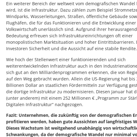
Ein weiterer Bereich der weltweit vom demografischen Wandel 
wird, ist die Infrastruktur. Dazu zählen zum Beispiel Stromnetz
Windparks, Wasserleitungen, Straßen, öffentliche Gebäude sow
Flughäfen, die für das Funktionieren und die Entwicklung einer
Volkswirtschaft unerlässlich sind. Aufgrund ihrer herausragen
Bedeutung erfreuen sich Infrastruktureinrichtungen oft einer
monopolistischen Marktsituation und hoher Eintrittsbarrieren. 
Investoren Sicherheit und die Aussicht auf eine stabile Rendite.
Wie hoch der Stellenwert einer funktionierenden und sich
weiterentwickelnden Infrastruktur auch in den Industrienationen
sich gut an den Milliardenprogrammen erkennen, die von Reg
auf den Weg gebracht wurden. Allein die US-Regierung hat bis 
Billionen Dollar an staatlichen Fördermitteln zur Verfügung gest
die dortige Infrastruktur zu modernisieren. Diesen Januar hat d
(unter anderem) mit einem 252 Millionen € „Programm zur Stä
Digitalen Infrastruktur“ nachgezogen.
Fazit: Unternehmen, die zukünftig von der demografischen E
profitieren werden, haben gute Aussichten auf langfristiges
Dieses Wachstum ist weitgehend unabhängig von wirtschaftl
Schwankungen, da der demografische Wandel nur minimal v