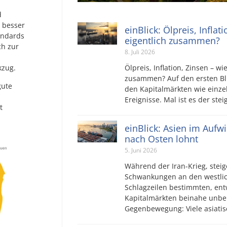
d
 besser
einBlick: Ölpreis, Inflat
andards
eigentlich zusammen?
ch zur
8. Juli 2026
Ölpreis, Inflation, Zinsen – wi
kzug.
zusammen? Auf den ersten Bli
gute
den Kapitalmärkten wie einz
Ereignisse. Mal ist es der ste
t
einBlick: Asien im Aufw
nach Osten lohnt
5. Juni 2026
Während der Iran-Krieg, steig
Schwankungen an den westlic
Schlagzeilen bestimmten, ent
Kapitalmärkten beinahe unbe
Gegenbewegung: Viele asiatis