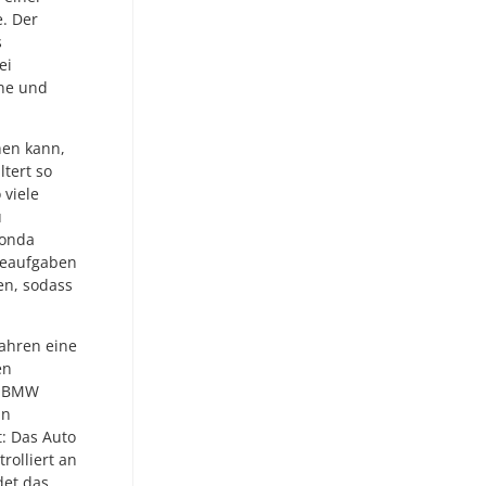
. Der
s
ei
rne und
hen kann,
ltert so
 viele
u
Honda
ineaufgaben
en, sodass
ahren eine
en
er BMW
in
: Das Auto
rolliert an
det das