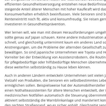
effizienten Gesundheitsversorgung entstehen neue Bedürfnisse
steigende Anteil älterer Menschen mit hoher Kaufkraft wird da
Konsumverhalten erheblich beeinflussen. Viele Senioren sind b
Renteneintritt noch fit, aktiv und konsumfreudig. Sie reisen ge
investieren in Gesundheitsprävention.
Wer lernen will, wie man mit diesen Herausforderungen umge
sollte genau auf Japan schauen. Keine andere Industrienation a
schnell, und gleichzeitig unternimmt kaum ein anderes Land so
Anstrengungen, um die Probleme der alternden Gesellschaft z
bewältigen. So sind japanische Unternehmen wie Toyota und 
Vorreiter bei der Entwicklung von Assistenzrobotern, die Rout
für pflegebedürftige oder hilfsbedürftige Menschen übernehm
diese weiterhin selbstständig zu Hause leben können.
Auch in anderen Ländern entwickeln Unternehmen seit vielen J
Vielzahl von Produkten, die Senioren ein selbstbestimmtes Leb
ermöglichen sollen. Beispielsweise hat der Automobilherstell
einen Nothalteassistenten für ältere Menschen entwickelt, der 
medizinischen Notfällen automatisch die Steuerung übernimmt
aktiviert selbstständig die Warnblinkanlage und manövriert kont
den rechten Straßenrand, wo es sicher anhält. Gleichzeitig sen