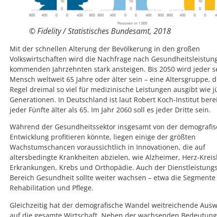
© Fidelity / Statistisches Bundesamt, 2018
Mit der schnellen Alterung der Bevölkerung in den großen
Volkswirtschaften wird die Nachfrage nach Gesundheitsleistun
kommenden Jahrzehnten stark ansteigen. Bis 2050 wird jeder s
Mensch weltweit 65 Jahre oder älter sein – eine Altersgruppe, d
Regel dreimal so viel für medizinische Leistungen ausgibt wie 
Generationen. In Deutschland ist laut Robert Koch-Institut bere
jeder Fünfte älter als 65. Im Jahr 2060 soll es jeder Dritte sein.
Während der Gesundheitssektor insgesamt von der demografi
Entwicklung profitieren könnte, liegen einige der größten
Wachstumschancen voraussichtlich in Innovationen, die auf
altersbedingte Krankheiten abzielen, wie Alzheimer, Herz-Kreis
Erkrankungen, Krebs und Orthopädie. Auch der Dienstleistungs
Bereich Gesundheit sollte weiter wachsen – etwa die Segmente
Rehabilitation und Pflege.
Gleichzeitig hat der demografische Wandel weitreichende Aus
auf die gesamte Wirtschaft. Neben der wachsenden Bedeutung