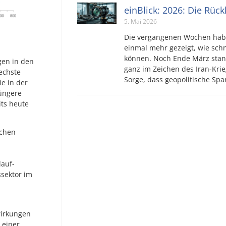
einBlick: 2026: Die Rüc
5. Mai 2026
Die vergangenen Wochen hab
einmal mehr gezeigt, wie sch
können. Noch Ende März stan
gen in den
ganz im Zeichen des Iran-Krie
echste
Sorge, dass geopolitische S
ie in der
jüngere
its heute
schen
lauf-
sektor im
wirkungen
 einer