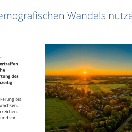
demografischen Wandels nutz
e
ertreffen
che
rtung des
zeitig
kerung bis
nwachsen.
erreichen.
 und vor